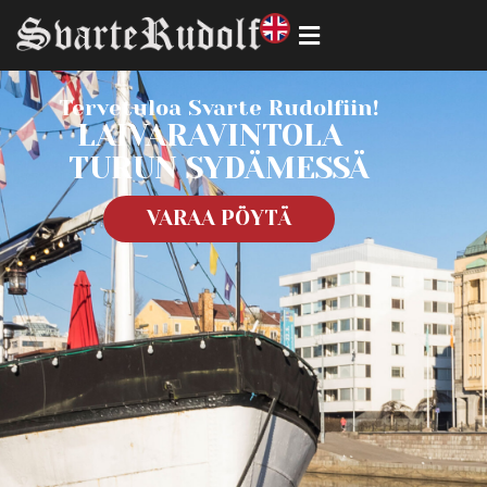
Tervetuloa Svarte Rudolfiin!
LAIVARAVINTOLA
TURUN SYDÄMESSÄ
VARAA PÖYTÄ