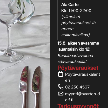
Ala Carte
Klo 11:00-22:00
(viimeiset
pöytävaraukset 1h
ennen
sulkemisaikaa)
15.8. alkaen avaamme
lauantaisin klo 12!
Kansibaari avoinna
säävarauksella!
Pöytävaraukset
Pöytävarauskalent
eri
02 250 4567
myynti@svarterud
olf.fi
Tarjouspyynnöt